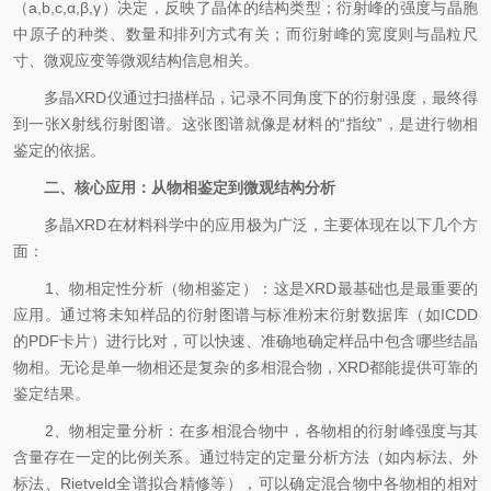
（a,b,c,α,β,γ）决定，反映了晶体的结构类型；衍射峰的强度与晶胞
中原子的种类、数量和排列方式有关；而衍射峰的宽度则与晶粒尺
寸、微观应变等微观结构信息相关。
多晶XRD仪通过扫描样品，记录不同角度下的衍射强度，最终得
到一张X射线衍射图谱。这张图谱就像是材料的“指纹”，是进行物相
鉴定的依据。
二、核心应用：从物相鉴定到微观结构分析
多晶XRD在材料科学中的应用极为广泛，主要体现在以下几个方
面：
1、物相定性分析（物相鉴定）：​这是XRD最基础也是最重要的
应用。通过将未知样品的衍射图谱与标准粉末衍射数据库（如ICDD
的PDF卡片）进行比对，可以快速、准确地确定样品中包含哪些结晶
物相。无论是单一物相还是复杂的多相混合物，XRD都能提供可靠的
鉴定结果。
2、物相定量分析：​在多相混合物中，各物相的衍射峰强度与其
含量存在一定的比例关系。通过特定的定量分析方法（如内标法、外
标法、Rietveld全谱拟合精修等），可以确定混合物中各物相的相对