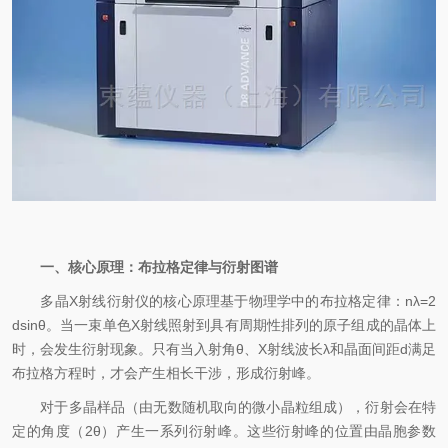
一、核心原理：布拉格定律与衍射图谱
多晶X射线衍射仪的核心原理基于物理学中的布拉格定律：nλ=2
dsinθ。当一束单色X射线照射到具有周期性排列的原子组成的晶体上
时，会发生衍射现象。只有当入射角θ、X射线波长λ和晶面间距d满足
布拉格方程时，才会产生相长干涉，形成衍射峰。
对于多晶样品（由无数随机取向的微小晶粒组成），衍射会在特
定的角度（2θ）产生一系列衍射峰。这些衍射峰的位置由晶胞参数