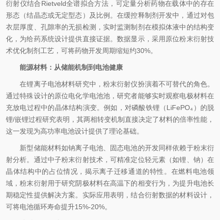
衍射仪结合Rietveld全谱拟合方法，可定量分析药物在载体中的存在
形态（结晶态或无定型态）及比例。在缓控释制剂开发中，通过对包
衣层厚度、孔隙率的无损检测，实时监测制剂在模拟体液中的结构变
化，为给药系统设计提供直接证据。数据显示，采用原位粉末衍射技
术优化制剂工艺，可将药物开发周期缩短约30%。
能源材料：从储能机制到电池健康
在锂离子电池材料研究中，粉末衍射仪扮演着不可替代的角色。
通过特殊设计的原位电化学电池池，研究者能够实时观察电极材料在
充放电过程中的晶体结构演变。例如，对磷酸铁锂（LiFePO₄）的脱
锂/嵌锂过程研究表明，其两相转变机制直接决定了材料的倍率性能，
这一发现为高功率电池设计提供了理论基础。
新型储能材料如钠离子电池、固态电池的开发同样依赖于粉末衍
射分析。通过中子粉末衍射技术，可精准定位轻元素（如锂、钠）在
晶体结构中的占位情况，揭示离子迁移通道的特性。在燃料电池领
域，粉末衍射用于研究阴极材料在高温下的相变行为，为提升电池长
期稳定性提供解决方案。实际应用表明，结合衍射数据的材料设计，
可将电池循环寿命提升15%-20%。