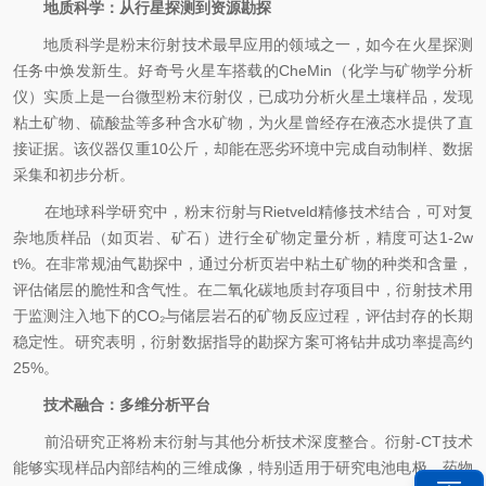
地质科学：从行星探测到资源勘探
地质科学是粉末衍射技术最早应用的领域之一，如今在火星探测
任务中焕发新生。好奇号火星车搭载的CheMin（化学与矿物学分析
仪）实质上是一台微型粉末衍射仪，已成功分析火星土壤样品，发现
粘土矿物、硫酸盐等多种含水矿物，为火星曾经存在液态水提供了直
接证据。该仪器仅重10公斤，却能在恶劣环境中完成自动制样、数据
采集和初步分析。
在地球科学研究中，粉末衍射与Rietveld精修技术结合，可对复
杂地质样品（如页岩、矿石）进行全矿物定量分析，精度可达1-2w
t%。在非常规油气勘探中，通过分析页岩中粘土矿物的种类和含量，
评估储层的脆性和含气性。在二氧化碳地质封存项目中，衍射技术用
于监测注入地下的CO₂与储层岩石的矿物反应过程，评估封存的长期
稳定性。研究表明，衍射数据指导的勘探方案可将钻井成功率提高约
25%。
技术融合：多维分析平台
前沿研究正将粉末衍射与其他分析技术深度整合。衍射-CT技术
能够实现样品内部结构的三维成像，特别适用于研究电池电极、药物