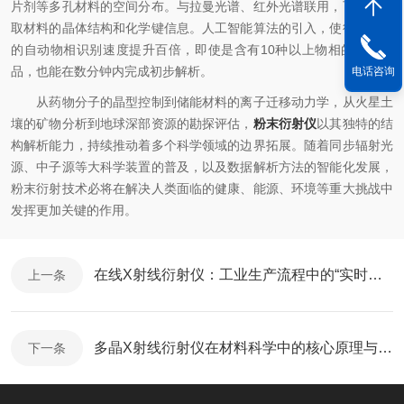
片剂等多孔材料的空间分布。与拉曼光谱、红外光谱联用，可同时获
取材料的晶体结构和化学键信息。人工智能算法的引入，使衍射图谱
的自动物相识别速度提升百倍，即使是含有10种以上物相的复杂样
品，也能在数分钟内完成初步解析。
电话咨询
从药物分子的晶型控制到储能材料的离子迁移动力学，从火星土
壤的矿物分析到地球深部资源的勘探评估，
粉末衍射仪
以其独特的结
构解析能力，持续推动着多个科学领域的边界拓展。随着同步辐射光
源、中子源等大科学装置的普及，以及数据解析方法的智能化发展，
粉末衍射技术必将在解决人类面临的健康、能源、环境等重大挑战中
发挥更加关键的作用。
在线X射线衍射仪：工业生产流程中的“实时结构透视眼”
上一条
多晶X射线衍射仪在材料科学中的核心原理与应用
下一条