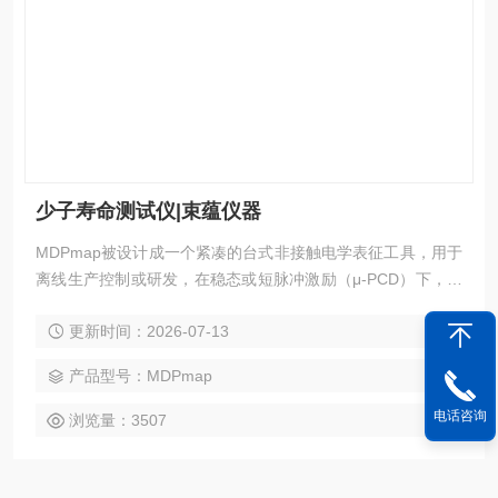
少子寿命测试仪|束蕴仪器
MDPmap被设计成一个紧凑的台式非接触电学表征工具，用于
离线生产控制或研发，在稳态或短脉冲激励（μ-PCD）下，在
一个宽的注入范围内测量参数，如载流子寿命、光导率、电阻
更新时间：2026-07-13
率和缺陷信息。自动化的样品识别和参数设置允许轻松适应各
种不同的样品，包括外延层和经过不同制备阶段的晶圆，从原
产品型号：MDPmap
生晶圆到高达95%的金属化晶圆。
电话咨询
浏览量：3507