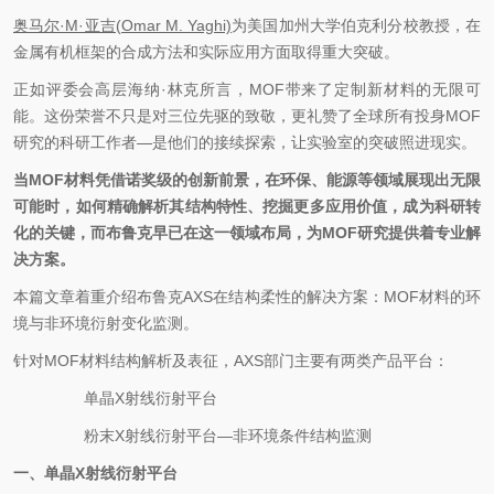
奥马尔·M·亚吉(Omar M. Yaghi)
为美国加州大学伯克利分校教授，在
金属有机框架的合成方法和实际应用方面取得重大突破。
正如评委会高层海纳·林克所言，MOF带来了定制新材料的无限可
能。这份荣誉不只是对三
位先驱的致敬，更礼赞了全球所有投身MOF
研究的科研工作者—是他们的接续探索，让实验室的突破照进现实。
当MOF材料凭借诺奖级的创新前景，在环保、能源等领域展现出无限
可能时，如何精确解析其结构特性、挖掘更多应用价值，成为科研转
化的关键，而布鲁克早已在这一领域布局，为MOF研究提供着专业解
决方案。
本篇文章着重介绍布鲁克AXS在结构柔性的解决方案：MOF材料的环
境与非环境衍射变化监测。
针对MOF材料结构解析及表征，AXS部门主要有两类产品平台：
1.
单晶X射线衍射平台
2.
粉末X射线衍射平台—非环境条件结构监测
一、单晶X射线衍射平台