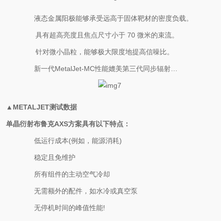
·
液态金属阳极能够承受远高于固体靶材的密度负载。
o
具有超高亮度且焦点尺寸小于 70 微米的束流。
o
针对微小晶粒，能够极大限度地提高信噪比。
·
新一代MetalJet-MC性能媲美第三代同步辐射…
▲METALJET测试数据
单晶衍射布鲁克AXS方案具有以下特点：
·
低运行成本(例如，能源消耗)
·
稳定且免维护
·
所有组件的主动空气冷却
·
无需额外的配件，如水冷或真空泵
·
无停机时间的峰值性能!