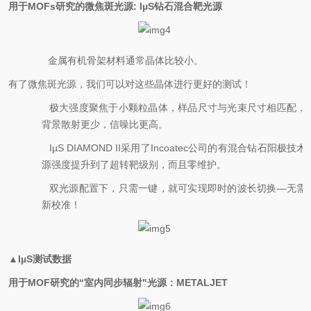
用于MOFs研究的微焦斑光源: IµS钻石混合靶光源
·
金属有机骨架材料通常晶体比较小。
有了微焦斑光源，我们可以对这些晶体进行更好的测试！
·
极大强度聚焦于小颗粒晶体，样品尺寸与光束尺寸相匹配，
背景散射更少，信噪比更高。
·
IµS DIAMOND II采用了Incoatec公司的有混合钻石阳极技
源强度提升到了超转靶级别，而且零维护。
·
双光源配置下，只需一键，就可实现即时的波长切换—无需
新校准！
▲IµS测试数据
用于MOF研究的“室内同步辐射"光源：METALJET