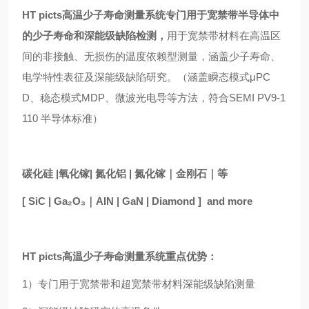
HT picts高温少子寿命测量系统
专门用于宽禁带半导体中
的少子寿命和深能级缺陷检测，
用于宽禁带材料在高温区
间的非接触、无损伤的温度依赖型测量，涵盖少子寿命、
电学特性表征及深能级缺陷研究。（涵盖瞬态模式μPC
D、稳态模式MDP、微波光电导等方法，符合SEMI PV9-1
110 半导体标准）
碳化硅
|氧化镓| 氮化铝 | 氮化镓｜金刚石｜等
[ SiC |
Ga
₂
O
₃
｜
AIN | GaN | Diamond ]
and more
HT picts高温少子寿命测量系统
重点优势：
1）专门用于宽禁带和超宽禁带材料深能级缺陷测量