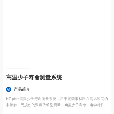
高温少子寿命测量系统
产品简介
HT picts高温少子寿命测量系统，用于宽禁带材料在高温区间的
非接触、无损伤的温度依赖型测量，涵盖少子寿命、电学特性表
征及深能级缺陷研究。（涵盖瞬态模式μPCD、稳态模式MDP、