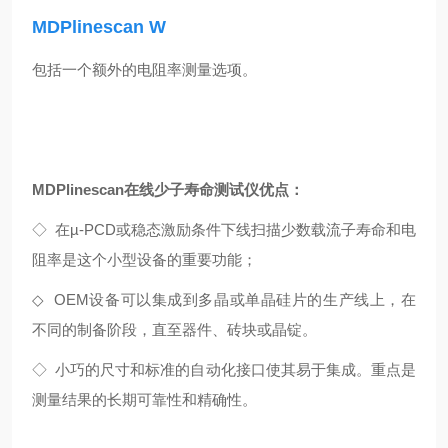
MD
Plinescan
W
包括一个额外的电阻率测量选项。
MDPlinescan在线少子寿命测试仪
优点：
◇
在µ-PCD或稳态激励条件下线扫描少数载流子寿命和电
阻率是这个小型设备的重要功能；
◇
OEM
设备可以集成到多晶或单晶硅片的生产线上，在
不同的制备阶段，直至器件、砖块或晶锭。
◇
小巧的尺寸和标准的自动化接口使其易于集成。重点是
测量结果的长期可靠性和精确性。