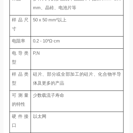
mm、晶砖、电池片等
样品尺
50 x 50 mm²以上
寸
电阻率
0.2 - 10³Ω·cm
电导类
P,N
型
样品类
硅片、部分或
全部
加工的硅片、化合物半导
型
体及更多的产品
可测量
少数载流子寿命
的特性
硬件接
以太网
口