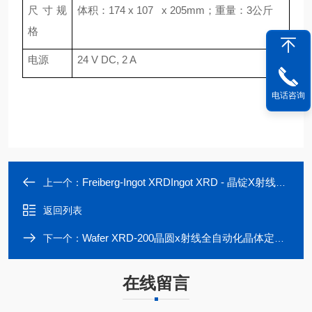
尺寸规
体积：174 x 107 x 205mm；重量：3公斤
格
电源
24 V DC, 2 A
电话咨询
Freiberg-Ingot XRDIngot XRD - 晶锭X射线定向仪
上一个：
返回列表
Wafer XRD-200晶圆x射线全自动化晶体定向仪分拣系统|束蕴仪器
下一个：
在线留言